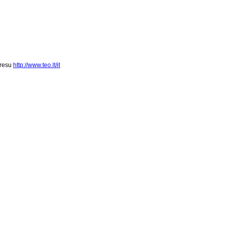
dresu
http://www.teo.lt/it